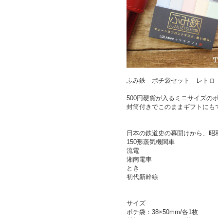
ふみ鉄 ポチ袋セット レトロ
500円硬貨が入るミニサイズの
封筒付きでこのままギフトにも
日本の鉄道史の幕開けから、昭
150形蒸気機関車
流電
湘南電車
とき
初代新幹線
サイズ
ポチ袋：38×50mm/各1枚