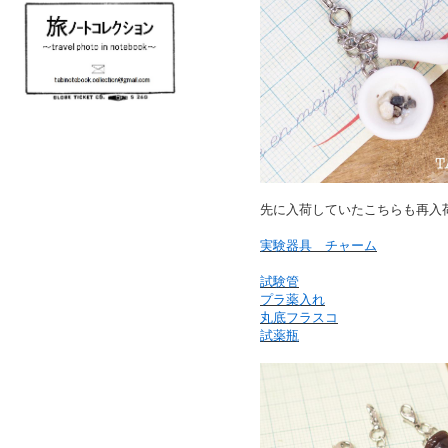
先に入荷していたこちらも再入
実験器具 チャーム
試験管
プラ薬入れ
丸底フラスコ
試薬瓶