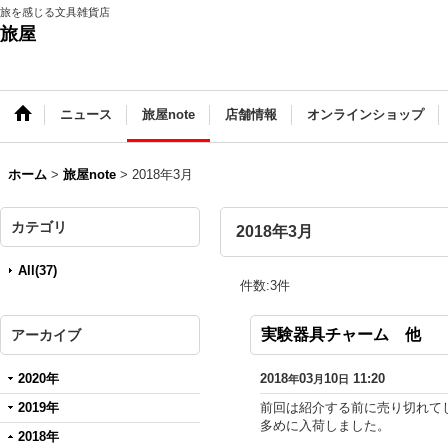
旅を感じる文具雑貨店
旅屋
ニュース
旅屋note
店舗情報
オンラインショップ
ホーム
>
旅屋note
>
2018年3月
カテゴリ
2018年3月
All(37)
件数
:
3
件
実験器具チャーム 他
アーカイブ
2020年
2018
03
10
11:20
年
月
日
2019年
前回は紹介する前に売り切れて
多めに入荷しました。
2018年