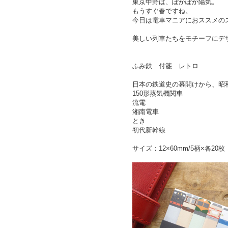
東京中野は、ぽかぽか陽気。
もうすぐ春ですね。
今日は電車マニアにおススメの
美しい列車たちをモチーフにデ
ふみ鉄 付箋 レトロ
日本の鉄道史の幕開けから、昭
150形蒸気機関車
流電
湘南電車
とき
初代新幹線
サイズ：12×60mm/5柄×各20枚