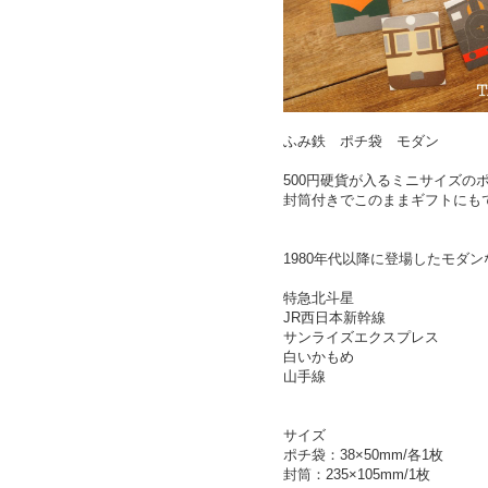
ふみ鉄 ポチ袋 モダン
500円硬貨が入るミニサイズの
封筒付きでこのままギフトにも
1980年代以降に登場したモダ
特急北斗星
JR西日本新幹線
サンライズエクスプレス
白いかもめ
山手線
サイズ
ポチ袋：38×50mm/各1枚
封筒：235×105mm/1枚