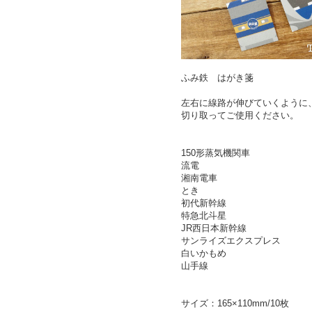
ふみ鉄 はがき箋
左右に線路が伸びていくように
切り取ってご使用ください。
150形蒸気機関車
流電
湘南電車
とき
初代新幹線
特急北斗星
JR西日本新幹線
サンライズエクスプレス
白いかもめ
山手線
サイズ：165×110mm/10枚