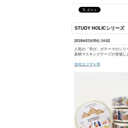
STUDY HOLICシリ
2018
03
09
14:02
年
月
日
人気の「学び」がテーマのシリーズS
新柄マスキングテープが登場し
古代エジプト学