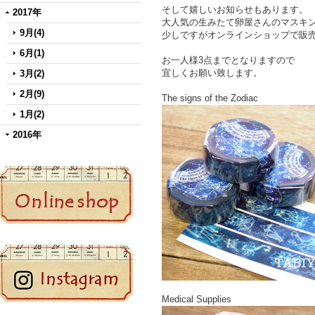
そして嬉しいお知らせもあります。
2017年
大人気の生みたて卵屋さんのマスキン
9月(4)
少しですがオンラインショップで販
6月(1)
お一人様3点までとなりますので
宜しくお願い致します。
3月(2)
2月(9)
The signs of the Zodiac
1月(2)
2016年
Medical Supplies