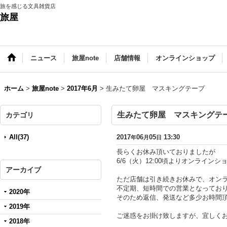
旅を感じる文具雑貨店
旅屋
ニュース
旅屋note
店舗情報
オンラインショップ
ホーム
>
旅屋note
>
2017年6月
>
生みたて卵屋 マスキングテープ
生みたて卵屋 マスキングテ
カテゴリ
All(37)
2017
06
05
13:30
年
月
日
長らくお休み頂いておりましたが
6/6（火）12:00頃よりオンライン
アーカイブ
ただ店舗は引き続きお休みで、オン
不定期、短時間での営業となってお
2020年
そのため返信、発送など多少お時間
2019年
ご迷惑をお掛け致しますが、宜しく
2018年